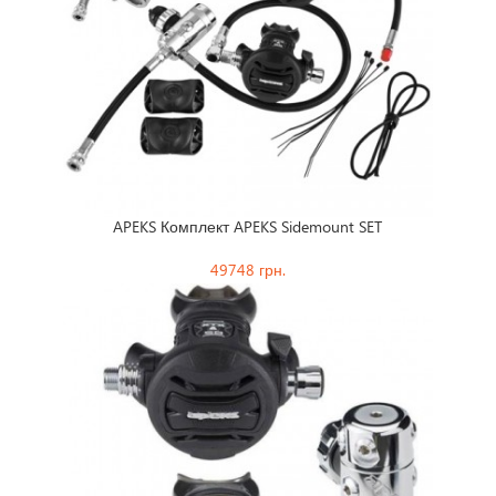
APEKS Комплект APEKS Sidemount SET
AQUA L
49748 грн.