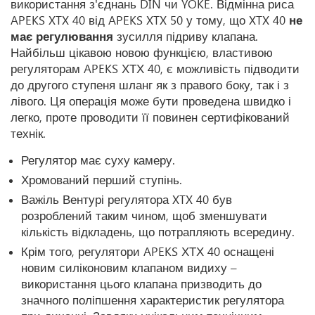
використання з'єднань DIN чи YOKE. Відмінна риса
APEKS XTX 40 від APEKS XTX 50 у тому, що XTX 40
не
має регулювання
зусилля підриву клапана.
Найбільш цікавою новою функцією, властивою
регуляторам APEKS ХТХ 40, є можливість підводити
до другого ступеня шланг як з правого боку, так і з
лівого. Ця операція може бути проведена швидко і
легко, проте проводити її повинен сертифікований
технік.
Регулятор має суху камеру.
Хромований перший ступінь.
Важіль Вентурі регулятора XTX 40 був
розроблений таким чином, щоб зменшувати
кількість відкладень, що потрапляють всередину.
Крім того, регулятори APEKS ХТХ 40 оснащені
новим силіконовим клапаном видиху –
використання цього клапана призводить до
значного поліпшення характеристик регулятора