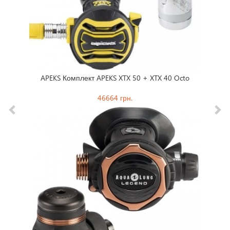
APEKS Комплект APEKS XTX 50 + XTX 40 Octo
DI
46664 грн.