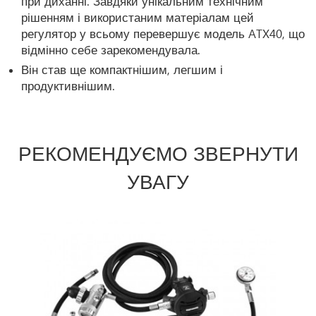
при диханні. Завдяки унікальним технічним
рішенням і використаним матеріалам цей
регулятор у всьому перевершує модель ATX40, що
відмінно себе зарекомендувала.
Він став ще компактнішим, легшим і
продуктивнішим.
РЕКОМЕНДУЄМО ЗВЕРНУТИ
УВАГУ
Prev
Ne