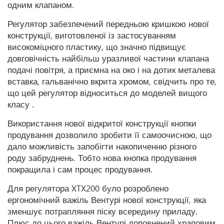
одним клапаном.
Регулятор забезпечений передньою кришкою нової
конструкції, виготовленої із застосуванням
високоміцного пластику, що значно підвищує
довговічність найбільш уразливої частини клапана
подачі повітря, а приємна на око і на дотик металева
вставка, гальванічно вкрита хромом, свідчить про те,
що цей регулятор відноситься до моделей вищого
класу .
Використання нової відкритої конструкції кнопки
продування дозволило зробити її самоочисною, що
дало можливість запобігти накопиченню різного
роду забруднень. Тобто нова кнопка продування
покращила і сам процес продування.
Для регулятора XTX200 було розроблено
ергономічний важіль Вентурі нової конструкції, яка
зменшує потрапляння піску всередину приладу.
Плюс до цього важіль Вентурі доповнений храповим