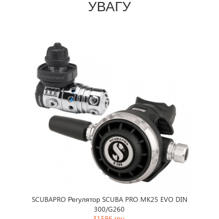
УВАГУ
Prev
Ne
гулятор SCUBA PRO MK25 EVO DIN
AQUA LUNG Регулятор AQUA
300/G260
Supreme MB