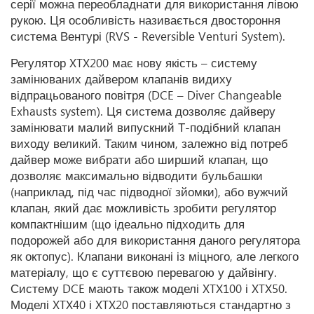
серії можна переобладнати для використання лівою
рукою. Ця особливість називається двостороння
система Вентурі (RVS - Reversible Venturi System).
Регулятор XTX200 має нову якість – систему
замінюваних дайвером клапанів видиху
відпрацьованого повітря (DCE – Diver Changeable
Exhausts system). Ця система дозволяє дайверу
замінювати малий випускний Т-подібний клапан
виходу великий. Таким чином, залежно від потреб
дайвер може вибрати або ширший клапан, що
дозволяє максимально відводити бульбашки
(наприклад, під час підводної зйомки), або вужчий
клапан, який дає можливість зробити регулятор
компактнішим (що ідеально підходить для
подорожей або для використання даного регулятора
як октопус). Клапани виконані із міцного, але легкого
матеріалу, що є суттєвою перевагою у дайвінгу.
Систему DCE мають також моделі XTX100 і XTX50.
Моделі XTX40 і XTX20 поставляються стандартно з