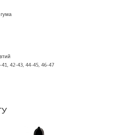
 гума
овтий
-41, 42-43, 44-45, 46-47
ГУ
Next