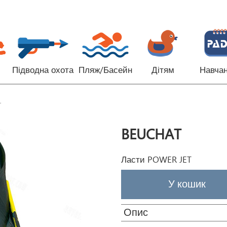
Підводна охота
Пляж/Басейн
Дітям
Навча
T
BEUCHAT
Ласти POWER JET
Опис