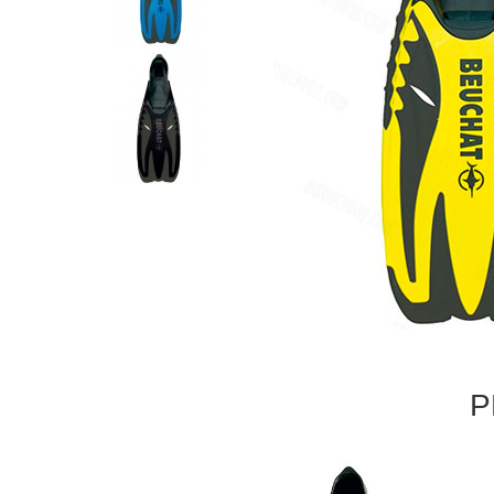
Р
Prev